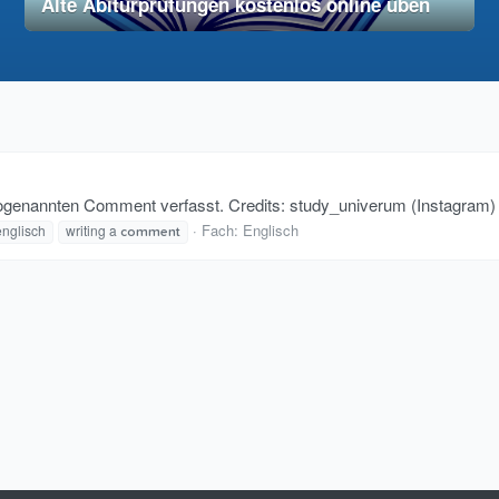
Alte Abiturprüfungen kostenlos online üben
28. November 2025
vereinfacht
en sogenannten Comment verfasst. Credits: study_univerum (Instagram)
Fach:
Englisch
nglisch
writing a
comment