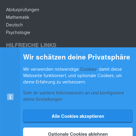
Abiturprüfungen
Mathematik
Deutsch
Psychologie
HILFREICHE LINKS
Wir schätzen deine Privatsphäre
Lernzettel hochladen
Lernzettel einfügen
Wir verwenden notwendige
Cookies
, damit diese
BLEIB AUF DEM LAUFENDEN
Webseite funktioniert, und optionale Cookies, um
deine Erfahrung zu verbessern.
Sieh dir weitere Informationen an und konfiguriere
deine Einstellungen
Alle Cookies akzeptieren
Cookies
xenAwsome-GradientHeader
Kontakt
Nutzungsbedingungen
Datenschutz
Hilfe & Support
Start
R
S
®
Community platform by XenForo
© 2010-2025 XenForo Ltd.
|
Xenforo Add-ons
© by
S
Optionale Cookies ablehnen
©XenTR