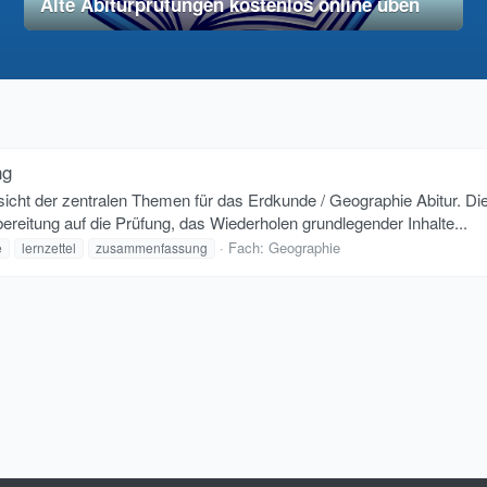
Alte Abiturprüfungen kostenlos online üben
28. November 2025
vereinfacht
ng
t der zentralen Themen für das Erdkunde / Geographie Abitur. Die Inh
ereitung auf die Prüfung, das Wiederholen grundlegender Inhalte...
Fach:
Geographie
e
lernzettel
zusammenfassung