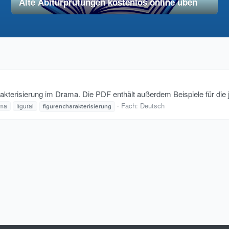
Alte Abiturprüfungen kostenlos online üben
28. November 2025
vereinfacht
arakterisierung im Drama. Die PDF enthält außerdem Beispiele für die 
Fach:
Deutsch
ma
figural
figurencharakterisierung