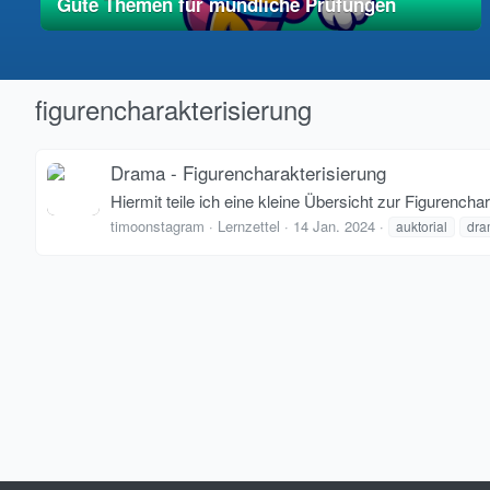
Gute Themen für mündliche Prüfungen
01. Mai 2025
vereinfacht
figurencharakterisierung
Drama - Figurencharakterisierung
Hiermit teile ich eine kleine Übersicht zur Figurench
timoonstagram
Lernzettel
14 Jan. 2024
auktorial
dra