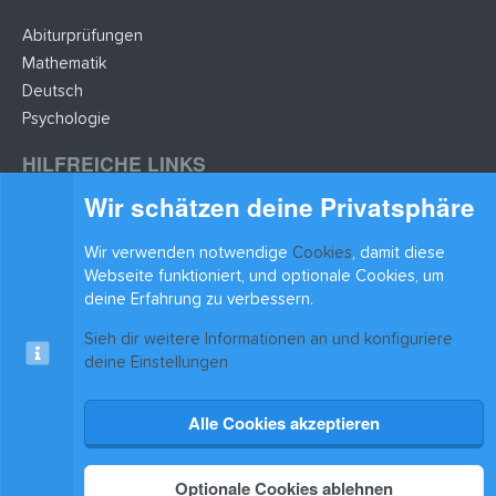
Abiturprüfungen
Mathematik
Deutsch
Psychologie
HILFREICHE LINKS
Wir schätzen deine Privatsphäre
Lernzettel hochladen
Lernzettel einfügen
Wir verwenden notwendige
Cookies
, damit diese
BLEIB AUF DEM LAUFENDEN
Webseite funktioniert, und optionale Cookies, um
deine Erfahrung zu verbessern.
Sieh dir weitere Informationen an und konfiguriere
deine Einstellungen
Alle Cookies akzeptieren
Cookies
xenAwsome-GradientHeader
Kontakt
Nutzungsbedingungen
Datenschutz
Hilfe & Support
Start
R
S
®
Community platform by XenForo
© 2010-2025 XenForo Ltd.
|
Xenforo Add-ons
© by
S
Optionale Cookies ablehnen
©XenTR