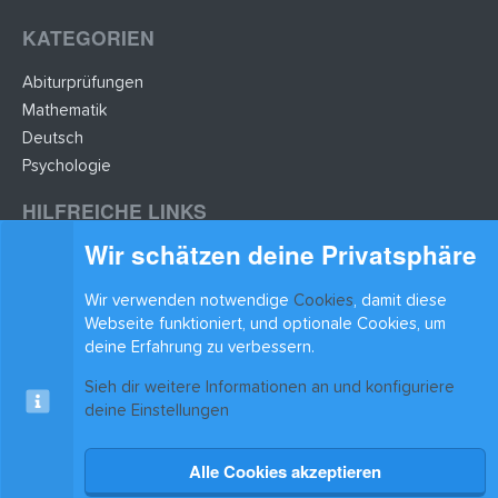
KATEGORIEN
Abiturprüfungen
Mathematik
Deutsch
Psychologie
HILFREICHE LINKS
Wir schätzen deine Privatsphäre
Lernzettel hochladen
Lernzettel einfügen
Wir verwenden notwendige
Cookies
, damit diese
BLEIB AUF DEM LAUFENDEN
Webseite funktioniert, und optionale Cookies, um
deine Erfahrung zu verbessern.
Sieh dir weitere Informationen an und konfiguriere
deine Einstellungen
Alle Cookies akzeptieren
Cookies
xenAwsome-GradientHeader
Kontakt
Nutzungsbedingungen
Datenschutz
Hilfe & Support
Start
R