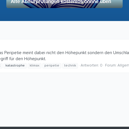
Alte Abiturprüfungen kostenlos online üben
28. November 2025
vereinfacht
s Peripetie meint dabei nicht den Höhepunkt sondern den Umschla
griff für den Höhepunkt.
Antworten: 0
Forum:
Allgem
t
katastrophe
klimax
peripetie
technik