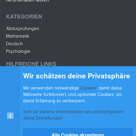
herunterladen lassen.
KATEGORIEN
Abiturprüfungen
Mathematik
Deutsch
Psychologie
HILFREICHE LINKS
Wir schätzen deine Privatsphäre
Lernzettel hochladen
Lernzettel einfügen
Wir verwenden notwendige
Cookies
, damit diese
BLEIB AUF DEM LAUFENDEN
Webseite funktioniert, und optionale Cookies, um
deine Erfahrung zu verbessern.
Sieh dir weitere Informationen an und konfiguriere
deine Einstellungen
Alle Cookies akzeptieren
Cookies
xenAwsome-GradientHeader
Kontakt