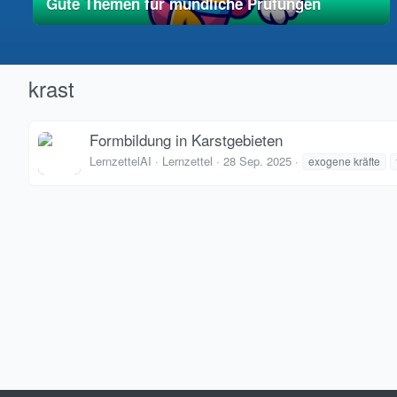
Gute Themen für mündliche Prüfungen
01. Mai 2025
vereinfacht
krast
Formbildung in Karstgebieten
LernzettelAI
Lernzettel
28 Sep. 2025
exogene kräfte