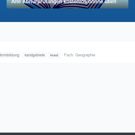
Alte Abiturprüfungen kostenlos online üben
28. November 2025
vereinfacht
Fach:
Geographie
formbildung
karstgebiete
krast