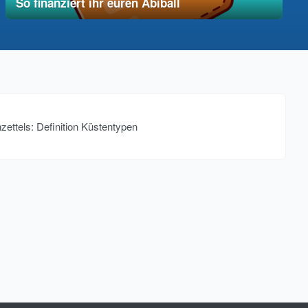
So finanziert ihr euren Abiball
12. Dezember 2025
vereinfacht
ettels: Definition Küstentypen