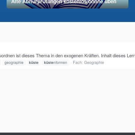
Alte Abiturprüfungen kostenlos online üben
28. November 2025
vereinfacht
ordnen ist dieses Thema in den exogenen Kräften. Inhalt dieses Lernz
Fach:
Geographie
geographie
küste
küste
nformen