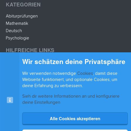
KATEGORIEN
Abiturprüfungen
Mathematik
Deutsch
Psychologie
HILFREICHE LINKS
Wir schätzen deine Privatsphäre
Lernzettel hochladen
Lernzettel einfügen
Wir verwenden notwendige
Cookies
, damit diese
BLEIB AUF DEM LAUFENDEN
Webseite funktioniert, und optionale Cookies, um
deine Erfahrung zu verbessern.
Sieh dir weitere Informationen an und konfiguriere
deine Einstellungen
Alle Cookies akzeptieren
Cookies
xenAwsome-GradientHeader
Kontakt
Nutzungsbedingungen
Datenschutz
Hilfe & Support
Start
R
S
®