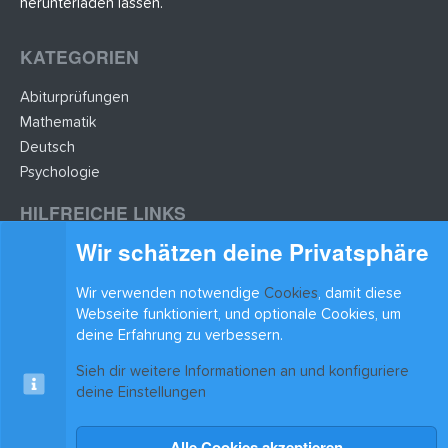
herunterladen lassen.
KATEGORIEN
Abiturprüfungen
Mathematik
Deutsch
Psychologie
HILFREICHE LINKS
Wir schätzen deine Privatsphäre
Lernzettel hochladen
Lernzettel einfügen
Wir verwenden notwendige
Cookies
, damit diese
BLEIB AUF DEM LAUFENDEN
Webseite funktioniert, und optionale Cookies, um
deine Erfahrung zu verbessern.
Sieh dir weitere Informationen an und konfiguriere
deine Einstellungen
Alle Cookies akzeptieren
Cookies
xenAwsome-GradientHeader
Kontakt