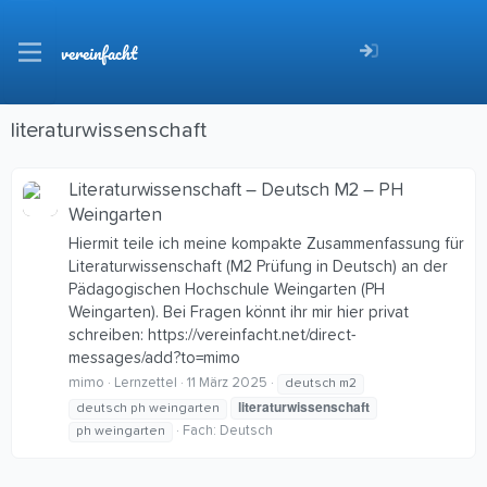
vereinfacht
literaturwissenschaft
Literaturwissenschaft – Deutsch M2 – PH
Weingarten
Hiermit teile ich meine kompakte Zusammenfassung für
Literaturwissenschaft (M2 Prüfung in Deutsch) an der
Pädagogischen Hochschule Weingarten (PH
Weingarten). Bei Fragen könnt ihr mir hier privat
schreiben: https://vereinfacht.net/direct-
messages/add?to=mimo
mimo
Lernzettel
11 März 2025
deutsch m2
literaturwissenschaft
deutsch ph weingarten
Fach:
Deutsch
ph weingarten