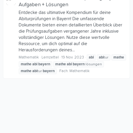
Aufgaben + Lösungen
Entdecke das ultimative Kompendium für deine
Abiturprüfungen in Bayern! Die umfassende
Dokumente bieten einen detaillierten Überblick über
die Prüfungsaufgaben vergangener Jahre inklusive
vollständiger Lösungen. Nutze diese wertvolle
Ressource, um dich optimal auf die
Herausforderungen deines...
abi
abi
mathe
Mathematik
Lernzettel
19 Nov. 2023
tur
mathe
abi
bayern
mathe
abi
bayern
lösungen
mathe
abi
bayern
Fach:
Mathematik
tur