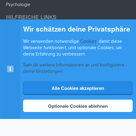
Psychologie
HILFREICHE LINKS
Wir schätzen deine Privatsphäre
Lernzettel hochladen
Lernzettel einfügen
Wir verwenden notwendige
Cookies
, damit diese
BLEIB AUF DEM LAUFENDEN
Webseite funktioniert, und optionale Cookies, um
deine Erfahrung zu verbessern.
Sieh dir weitere Informationen an und konfiguriere
deine Einstellungen
Alle Cookies akzeptieren
Cookies
xenAwsome-GradientHeader
Kontakt
Nutzungsbedingungen
Datenschutz
Hilfe & Support
Start
R
S
®
Community platform by XenForo
© 2010-2025 XenForo Ltd.
|
Xenforo Add-ons
© by
S
Optionale Cookies ablehnen
©XenTR
Theming with
by:
DohTheme