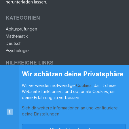
herunterladen lassen.
KATEGORIEN
Abiturprüfungen
Mathematik
Deutsch
Psychologie
HILFREICHE LINKS
Wir schätzen deine Privatsphäre
Lernzettel hochladen
Lernzettel einfügen
Wir verwenden notwendige
Cookies
, damit diese
BLEIB AUF DEM LAUFENDEN
Webseite funktioniert, und optionale Cookies, um
deine Erfahrung zu verbessern.
Sieh dir weitere Informationen an und konfiguriere
deine Einstellungen