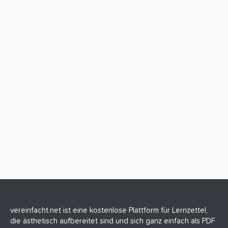
vereinfacht.net ist eine kostenlose Plattform für Lernzettel,
die ästhetisch aufbereitet sind und sich ganz einfach als PDF