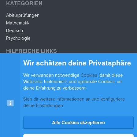
KATEGORIEN
Abiturprüfungen
Mathematik
Deutsch
Psychologie
HILFREICHE LINKS
Wir schätzen deine Privatsphäre
Lernzettel hochladen
Lernzettel einfügen
Wir verwenden notwendige
Cookies
, damit diese
BLEIB AUF DEM LAUFENDEN
Webseite funktioniert, und optionale Cookies, um
deine Erfahrung zu verbessern.
Sieh dir weitere Informationen an und konfiguriere
deine Einstellungen
Alle Cookies akzeptieren
Cookies
xenAwsome-GradientHeader
Kontakt
Nutzungsbedingungen
Datenschutz
Hilfe & Support
Start
R
S
®
Community platform by XenForo
© 2010-2025 XenForo Ltd.
|
Xenforo Add-ons
© by
S