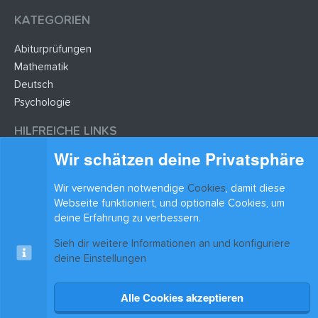
KATEGORIEN
Abiturprüfungen
Mathematik
Deutsch
Psychologie
HILFREICHE LINKS
Wir schätzen deine Privatsphäre
Lernzettel hochladen
Lernzettel einfügen
Wir verwenden notwendige
Cookies
, damit diese
Webseite funktioniert, und optionale Cookies, um
BLEIB AUF DEM LAUFENDEN
deine Erfahrung zu verbessern.
Sieh dir weitere Informationen an und konfiguriere
deine Einstellungen
Alle Cookies akzeptieren
Cookies
xenAwsome-GradientHeader
Kontakt
Nutzungsbedingungen
Datenschutz
Hilfe & Support
Start
R