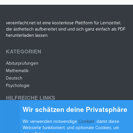
vereinfacht.net ist eine kostenlose Plattform für Lernzettel,
die ästhetisch aufbereitet sind und sich ganz einfach als PDF
herunterladen lassen.
KATEGORIEN
Abiturprüfungen
Mathematik
Deutsch
Psychologie
HILFREICHE LINKS
Wir schätzen deine Privatsphäre
Lernzettel hochladen
Lernzettel einfügen
Wir verwenden notwendige
Cookies
, damit diese
BLEIB AUF DEM LAUFENDEN
Webseite funktioniert, und optionale Cookies, um