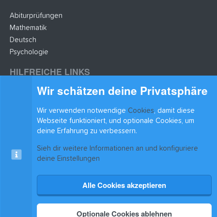
Abiturprüfungen
Mathematik
Deutsch
Psychologie
HILFREICHE LINKS
Wir schätzen deine Privatsphäre
Lernzettel hochladen
Lernzettel einfügen
Wir verwenden notwendige
Cookies
, damit diese
BLEIB AUF DEM LAUFENDEN
Webseite funktioniert, und optionale Cookies, um
deine Erfahrung zu verbessern.
Sieh dir weitere Informationen an und konfiguriere
deine Einstellungen
Alle Cookies akzeptieren
Cookies
xenAwsome-GradientHeader
Kontakt
Nutzungsbedingungen
Datenschutz
Hilfe & Support
Start
R
S
®
Community platform by XenForo
© 2010-2025 XenForo Ltd.
|
Xenforo Add-ons
© by
S
Optionale Cookies ablehnen
©XenTR