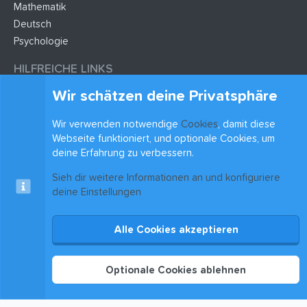
Mathematik
Deutsch
Psychologie
HILFREICHE LINKS
Wir schätzen deine Privatsphäre
Lernzettel hochladen
Lernzettel einfügen
Wir verwenden notwendige
Cookies
, damit diese
Webseite funktioniert, und optionale Cookies, um
BLEIB AUF DEM LAUFENDEN
deine Erfahrung zu verbessern.
Sieh dir weitere Informationen an und konfiguriere
deine Einstellungen
Alle Cookies akzeptieren
Cookies
xenAwsome-GradientHeader
Kontakt
Nutzungsbedingungen
Datenschutz
Hilfe & Support
Start
R
S
®
Community platform by XenForo
© 2010-2025 XenForo Ltd.
|
Xenforo Add-ons
© by
S
Optionale Cookies ablehnen
©XenTR
Theming with
by:
DohTheme