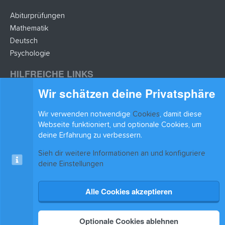
Abiturprüfungen
Mathematik
Deutsch
Psychologie
HILFREICHE LINKS
Wir schätzen deine Privatsphäre
Lernzettel hochladen
Lernzettel einfügen
Wir verwenden notwendige
Cookies
, damit diese
BLEIB AUF DEM LAUFENDEN
Webseite funktioniert, und optionale Cookies, um
deine Erfahrung zu verbessern.
Sieh dir weitere Informationen an und konfiguriere
deine Einstellungen
Alle Cookies akzeptieren
Cookies
xenAwsome-GradientHeader
Kontakt
Nutzungsbedingungen
Datenschutz
Hilfe & Support
Start
R
S
®
Community platform by XenForo
© 2010-2025 XenForo Ltd.
|
Xenforo Add-ons
© by
S
Optionale Cookies ablehnen
©XenTR