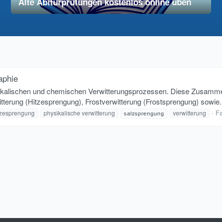
Alte Abiturprüfungen kostenlos online üben
28. November 2025
vereinfacht
aphie
ikalischen und chemischen Verwitterungsprozessen. Diese Zusammenf
terung (Hitzesprengung), Frostverwitterung (Frostsprengung) sowie.
F
tzesprengung
physikalische verwitterung
verwitterung
salzsprengung