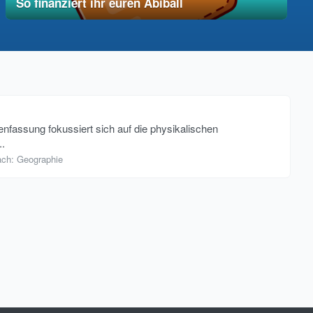
So finanziert ihr euren Abiball
12. Dezember 2025
vereinfacht
assung fokussiert sich auf die physikalischen
..
ach:
Geographie