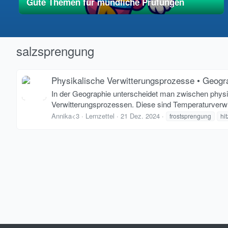
Gute Themen für mündliche Prüfungen
01. Mai 2025
vereinfacht
salzsprengung
Physikalische Verwitterungsprozesse • Geogr
In der Geographie unterscheidet man zwischen phys
Verwitterungsprozessen. Diese sind Temperaturverwit
Annika<3
Lernzettel
21 Dez. 2024
frostsprengung
hi