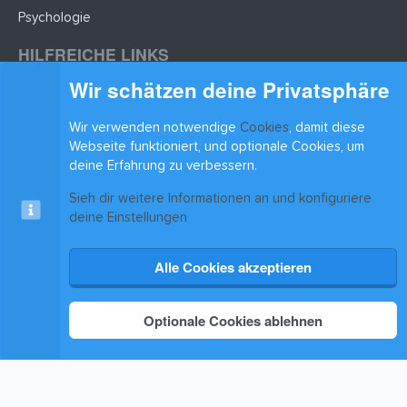
Psychologie
HILFREICHE LINKS
Wir schätzen deine Privatsphäre
Lernzettel hochladen
Lernzettel einfügen
Wir verwenden notwendige
Cookies
, damit diese
BLEIB AUF DEM LAUFENDEN
Webseite funktioniert, und optionale Cookies, um
deine Erfahrung zu verbessern.
Sieh dir weitere Informationen an und konfiguriere
deine Einstellungen
Alle Cookies akzeptieren
Cookies
xenAwsome-GradientHeader
Kontakt
Nutzungsbedingungen
Datenschutz
Hilfe & Support
Start
R
S
®
Community platform by XenForo
© 2010-2025 XenForo Ltd.
|
Xenforo Add-ons
© by
S
Optionale Cookies ablehnen
©XenTR
Theming with
by:
DohTheme