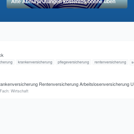
Alte Abiturprüfungen kostenlos online üben
28. November 2025
vereinfacht
ck
icherung
krankenversicherung
pflegeversicherung
rentenversicherung
s
Krankenversicherung Rentenversicherung Arbeitslosenversicherung U
Fach:
Wirtschaft