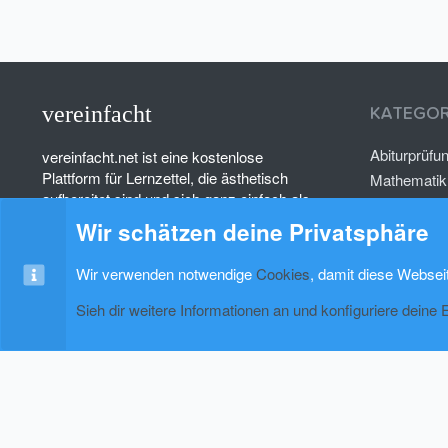
vereinfacht
KATEGOR
Abiturprüfu
vereinfacht.net ist eine kostenlose
Plattform für Lernzettel, die ästhetisch
Mathematik
aufbereitet sind und sich ganz einfach als
Deutsch
PDF herunterladen lassen.
Wir schätzen deine Privatsphäre
Psychologi
Wir verwenden notwendige
Cookies
, damit diese Websei
Sieh dir weitere Informationen an und konfiguriere deine 
Cookies
xenAwsome-GradientHeader
Kontakt
Nutzung