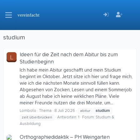
vereinfacht
studium
Ideen für die Zeit nach dem Abitur bis zum
L
Studienbeginn
Ich habe mein Abitur geschafft und mein Studium
beginnt im Oktober. Jetzt sitze ich hier und frage mich,
wie ich die nächsten Monate sinnvoll füllen kann.
Abgesehen von Zocken, Lesen und einem Sommerjob
ab August habe ich keine wirklichen Pläne. Viele
meiner Freunde nutzen die drei Monate, um...
studium
Lomboto
Thema
8 Juli 2026
abitur
Antworten: 1
Forum:
Studium &
zeit überbrücken
Ausbildung
Orthographiedidaktik – PH Weingarten