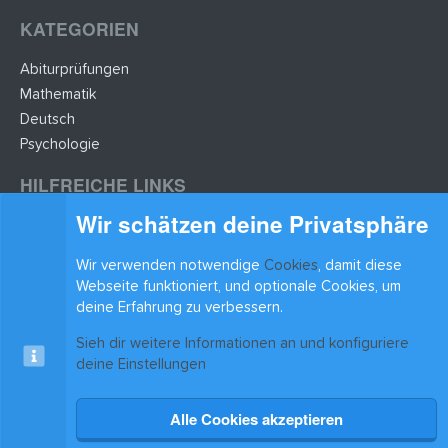
KATEGORIEN
Abiturprüfungen
Mathematik
Deutsch
Psychologie
HILFREICHE LINKS
Wir schätzen deine Privatsphäre
Lernzettel hochladen
Lernzettel einfügen
Wir verwenden notwendige
Cookies
, damit diese
BLEIB AUF DEM LAUFENDEN
Webseite funktioniert, und optionale Cookies, um
deine Erfahrung zu verbessern.
Sieh dir weitere Informationen an und konfiguriere
deine Einstellungen
Alle Cookies akzeptieren
Cookies
xenAwsome-GradientHeader
Kontakt
Nutzungsbedingungen
Datenschutz
Hilfe & Support
Start
R