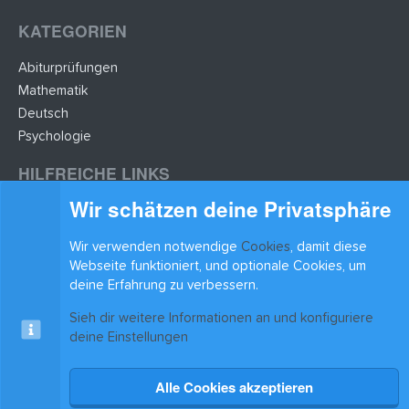
KATEGORIEN
Abiturprüfungen
Mathematik
Deutsch
Psychologie
HILFREICHE LINKS
Wir schätzen deine Privatsphäre
Lernzettel hochladen
Lernzettel einfügen
Wir verwenden notwendige
Cookies
, damit diese
BLEIB AUF DEM LAUFENDEN
Webseite funktioniert, und optionale Cookies, um
deine Erfahrung zu verbessern.
Sieh dir weitere Informationen an und konfiguriere
deine Einstellungen
Alle Cookies akzeptieren
Cookies
xenAwsome-GradientHeader
Kontakt
Nutzungsbedingungen
Datenschutz
Hilfe & Support
Start
R