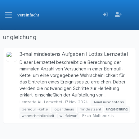
vereinfacht
ungleichung
3-mal mindestens Aufgaben | Lottas Lernzettel
Dieser Lernzettel beschreibt die Berechnung der
minimalen Anzahl von Versuchen in einer Bernoulli-
Kette, um eine vorgegebene Wahrscheinlichkeit für
das Eintreten eines Ereignisses zu erreichen. Dabei
werden die notwendigen Schritte zur Herleitung
erklärt, einschließlich der Aufstellung von...
LernzettelAI
Lernzettel
17 Nov. 2024
3-mal mindestens
ungleichung
bernoulli-kette
logarithmus
mindestzahl
Fach:
Mathematik
wahrscheinlichkeit
würfelwurf