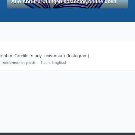
Alte Abiturprüfungen kostenlos online üben
28. November 2025
vereinfacht
lischen Credits: study_universum (Instagram)
Fach:
Englisch
zeitformen
englisch