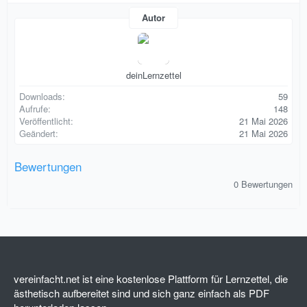
Autor
deinLernzettel
Downloads
59
Aufrufe
148
Veröffentlicht
21 Mai 2026
Geändert
21 Mai 2026
Bewertungen
0
0 Bewertungen
,
0
0
S
t
e
r
n
(
vereinfacht.net ist eine kostenlose Plattform für Lernzettel, die
e
ästhetisch aufbereitet sind und sich ganz einfach als PDF
)