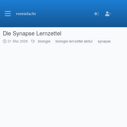
vereinfacht
Die Synapse Lernzettel
C
S
21 Mai 2026
biologie
biologie lernzettel abitur
synapse
r
c
e
h
a
l
t
a
i
g
o
w
n
o
d
r
a
t
t
e
e