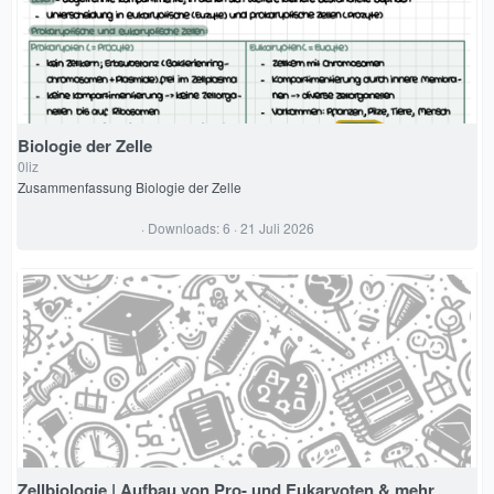
Biologie der Zelle
0liz
Zusammenfassung Biologie der Zelle
0
Downloads
6
21 Juli 2026
,
0
0
S
t
e
r
n
(
e
)
Zellbiologie | Aufbau von Pro- und Eukaryoten & mehr