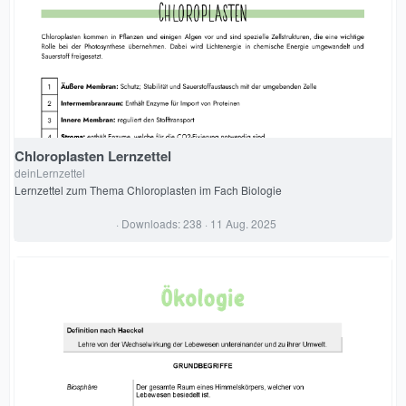
t
e
r
n
(
e
)
Chloroplasten Lernzettel
deinLernzettel
Lernzettel zum Thema Chloroplasten im Fach Biologie
0
Downloads
238
11 Aug. 2025
,
0
0
S
t
e
r
n
(
e
)