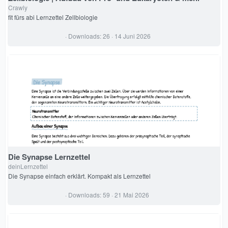
Crawly
fit fürs abi Lernzettel Zellbiologie
0
Downloads
26
14 Juni 2026
,
0
0
S
t
e
r
n
(
e
)
Die Synapse Lernzettel
deinLernzettel
Die Synapse einfach erklärt. Kompakt als Lernzettel
0
Downloads
59
21 Mai 2026
,
0
0
S