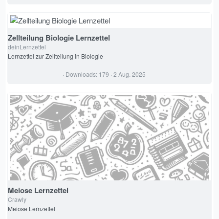
,
0
0
S
t
e
Zellteilung Biologie Lernzettel
r
deinLernzettel
n
(
Lernzettel zur Zellteilung in Biologie
e
)
0
Downloads
179
2 Aug. 2025
,
0
0
S
t
e
r
n
(
e
)
Meiose Lernzettel
Crawly
Meiose Lernzettel