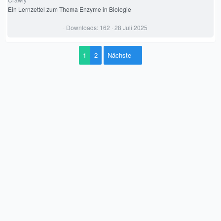
Ein Lernzettel zum Thema Enzyme in Biologie
0
Downloads
162
28 Juli 2025
,
0
0
S
1
2
Nächste
t
e
r
n
(
e
)