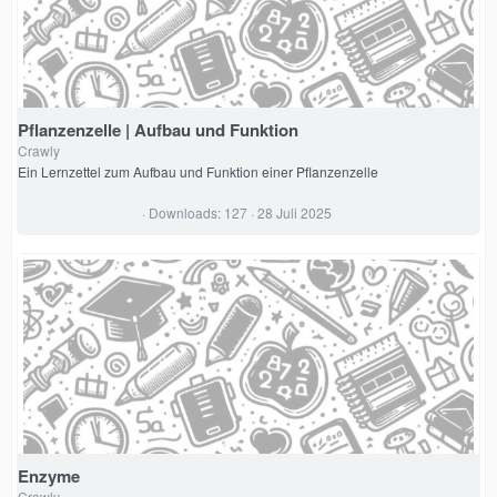
(
e
)
Pflanzenzelle | Aufbau und Funktion
Crawly
Ein Lernzettel zum Aufbau und Funktion einer Pflanzenzelle
0
Downloads
127
28 Juli 2025
,
0
0
S
t
e
r
n
(
e
)
Enzyme
Crawly