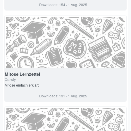
0
Downloads
154
1 Aug. 2025
,
0
0
S
t
e
r
n
(
e
)
Mitose Lernzettel
Crawly
Mitose einfach erklärt
0
Downloads
131
1 Aug. 2025
,
0
0
S
t
e
r
n