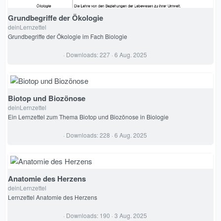
Grundbegriffe der Ökologie
deinLernzettel
Grundbegriffe der Ökologie im Fach Biologie
0
Downloads
227
6 Aug. 2025
,
0
0
S
t
e
Biotop und Biozönose
r
deinLernzettel
n
(
Ein Lernzettel zum Thema Biotop und Biozönose in Biologie
e
)
0
Downloads
228
6 Aug. 2025
,
0
0
S
t
e
Anatomie des Herzens
r
deinLernzettel
n
(
Lernzettel Anatomie des Herzens
e
)
0
Downloads
190
3 Aug. 2025