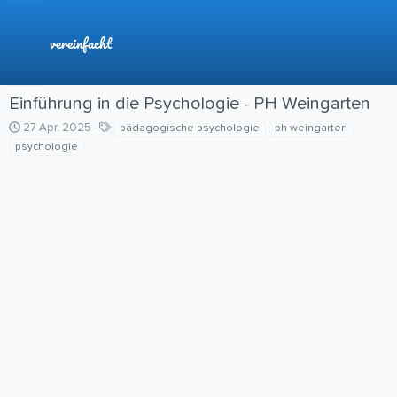
vereinfacht
Einführung in die Psychologie - PH Weingarten
C
S
27 Apr. 2025
pädagogische psychologie
ph weingarten
r
c
psychologie
e
h
a
l
t
a
i
g
o
w
n
o
d
r
a
t
t
e
e