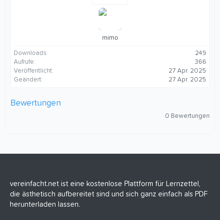
mimo
Downloads
249
Aufrufe
366
Veröffentlicht
27 Apr. 2025
Geändert
27 Apr. 2025
Bewertungen
0
0 Bewertungen
,
0
0
S
t
e
r
n
(
vereinfacht.net ist eine kostenlose Plattform für Lernzettel,
e
die ästhetisch aufbereitet sind und sich ganz einfach als PDF
)
herunterladen lassen.