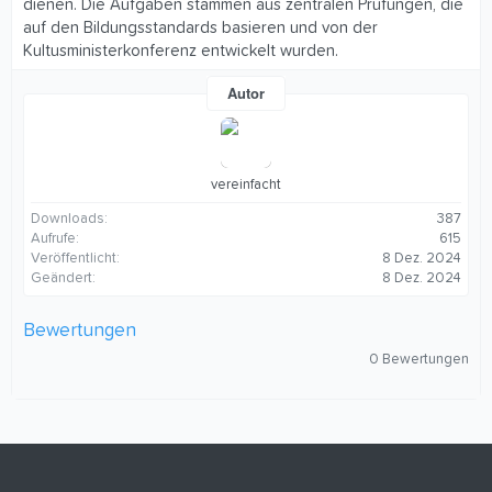
dienen. Die Aufgaben stammen aus zentralen Prüfungen, die
auf den Bildungsstandards basieren und von der
Kultusministerkonferenz entwickelt wurden.
Autor
vereinfacht
Downloads
387
Aufrufe
615
Veröffentlicht
8 Dez. 2024
Geändert
8 Dez. 2024
Bewertungen
0
0 Bewertungen
,
0
0
S
t
e
r
n