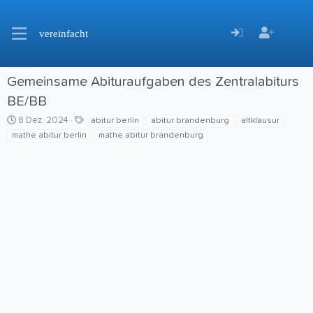
vereinfacht
Gemeinsame Abituraufgaben des Zentralabiturs
BE/BB
C
S
8 Dez. 2024
abitur berlin
abitur brandenburg
altklausur
r
c
mathe abitur berlin
mathe abitur brandenburg
e
h
a
l
t
a
i
g
o
w
n
o
d
r
a
t
t
e
e