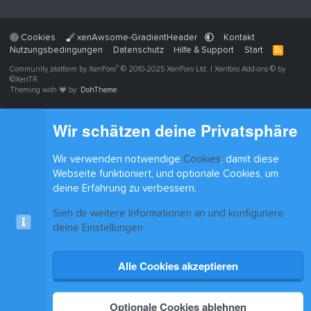
Cookies
xenAwsome-GradientHeader
Kontakt
Nutzungsbedingungen
Datenschutz
Hilfe & Support
Start
R
S
®
Community platform by XenForo
© 2010-2025 XenForo Ltd.
|
Xenforo Add-ons
© by
S
©XenTR
Theming with
by:
DohTheme
Wir schätzen deine Privatsphäre
Wir verwenden notwendige
Cookies
, damit diese
Webseite funktioniert, und optionale Cookies, um
deine Erfahrung zu verbessern.
Sieh dir weitere Informationen an und konfiguriere
deine Einstellungen
Alle Cookies akzeptieren
Optionale Cookies ablehnen