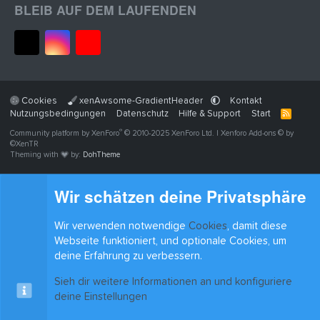
BLEIB AUF DEM LAUFENDEN
Cookies
xenAwsome-GradientHeader
Kontakt
Nutzungsbedingungen
Datenschutz
Hilfe & Support
Start
R
S
®
Community platform by XenForo
© 2010-2025 XenForo Ltd.
|
Xenforo Add-ons
© by
S
©XenTR
Theming with
by:
DohTheme
Wir schätzen deine Privatsphäre
Wir verwenden notwendige
Cookies
, damit diese
Webseite funktioniert, und optionale Cookies, um
deine Erfahrung zu verbessern.
Sieh dir weitere Informationen an und konfiguriere
deine Einstellungen