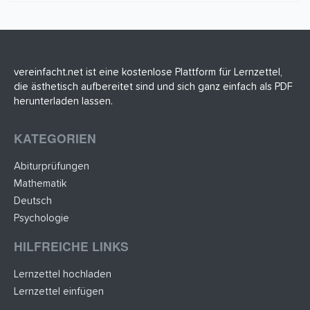
0
S
t
e
r
n
(
vereinfacht.net ist eine kostenlose Plattform für Lernzettel,
e
die ästhetisch aufbereitet sind und sich ganz einfach als PDF
)
herunterladen lassen.
KATEGORIEN
Abiturprüfungen
Mathematik
Deutsch
Psychologie
HILFREICHE LINKS
Lernzettel hochladen
Lernzettel einfügen