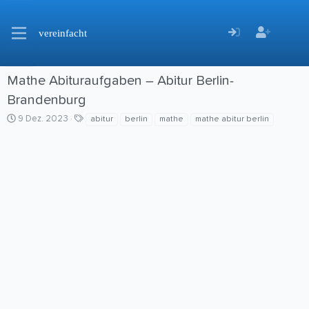
vereinfacht
Mathe Abituraufgaben – Abitur Berlin-
Brandenburg
C
S
9 Dez. 2023
abitur
berlin
mathe
mathe abitur berlin
r
c
e
h
a
l
t
a
i
g
o
w
n
o
d
r
a
t
t
e
e