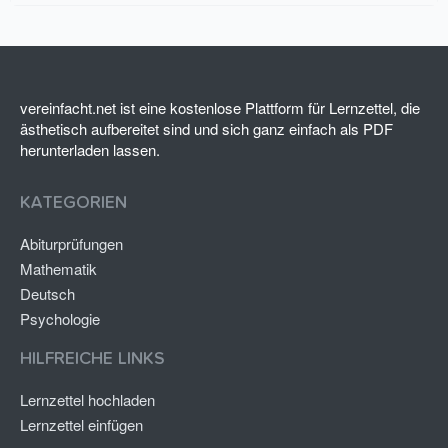
0
S
t
e
r
n
(
vereinfacht.net ist eine kostenlose Plattform für Lernzettel, die
e
ästhetisch aufbereitet sind und sich ganz einfach als PDF
)
herunterladen lassen.
KATEGORIEN
Abiturprüfungen
Mathematik
Deutsch
Psychologie
HILFREICHE LINKS
Lernzettel hochladen
Lernzettel einfügen