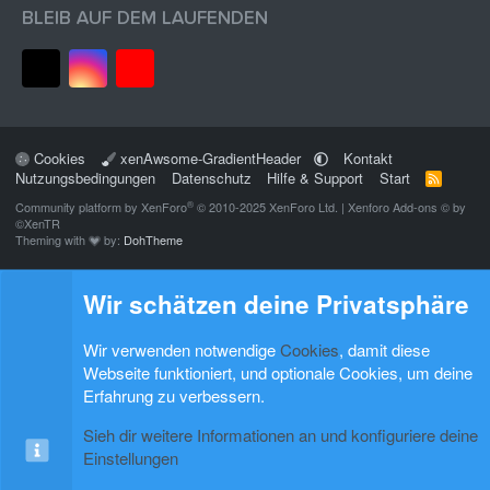
BLEIB AUF DEM LAUFENDEN
Cookies
xenAwsome-GradientHeader
Kontakt
Nutzungsbedingungen
Datenschutz
Hilfe & Support
Start
R
S
®
Community platform by XenForo
© 2010-2025 XenForo Ltd.
|
Xenforo Add-ons
© by
S
©XenTR
Theming with
by:
DohTheme
Wir schätzen deine Privatsphäre
Wir verwenden notwendige
Cookies
, damit diese
Webseite funktioniert, und optionale Cookies, um deine
Erfahrung zu verbessern.
Sieh dir weitere Informationen an und konfiguriere deine
Einstellungen