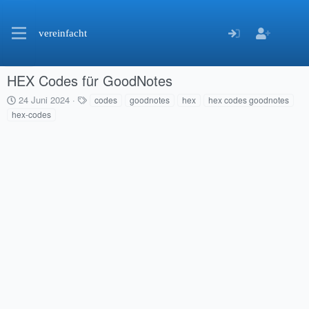
vereinfacht
HEX Codes für GoodNotes
C
S
24 Juni 2024
codes
goodnotes
hex
hex codes goodnotes
r
c
hex-codes
e
h
a
l
t
a
i
g
o
w
n
o
d
r
a
t
t
e
e