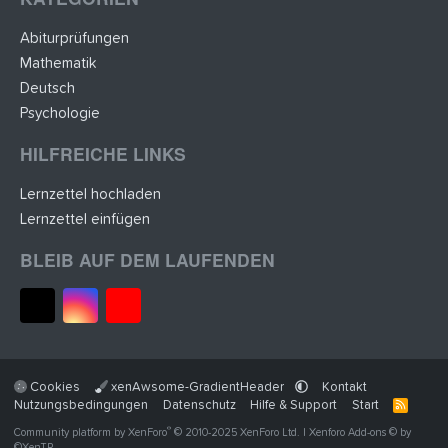
Abiturprüfungen
Mathematik
Deutsch
Psychologie
HILFREICHE LINKS
Lernzettel hochladen
Lernzettel einfügen
BLEIB AUF DEM LAUFENDEN
Cookies
xenAwsome-GradientHeader
Kontakt
Nutzungsbedingungen
Datenschutz
Hilfe & Support
Start
R
S
®
Community platform by XenForo
© 2010-2025 XenForo Ltd.
|
Xenforo Add-ons
© by
S
©XenTR