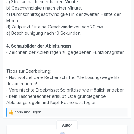
a) Strecke nach einer halben Minute.
b) Geschwindigkeit nach einer Minute.
c) Durchschnittsgeschwindigkeit in der zweiten Hälfte der
Minute.
d) Zeitpunkt für eine Geschwindigkeit von 20 m/s.
e) Beschleunigung nach 10 Sekunden.
4. Schaubilder der Ableitungen
- Zeichnen der Ableitungen zu gegebenen Funktionsgrafen.
Tipps zur Bearbeitung:
- Nachvollziehbare Rechenschritte: Alle Lösungswege klar
dokumentieren!
- Vereinfachte Ergebnisse: So präzise wie möglich angeben.
- Kein Taschenrechner erlaubt: Übe grundlegende
Ableitungsregeln und Kopf-Rechenstrategien.
horis
und
Hsjsn
R
e
a
Autor
k
t