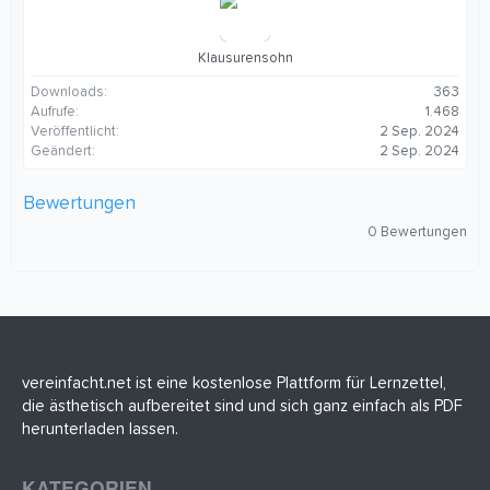
i
o
n
Klausurensohn
e
n
Downloads
363
:
Aufrufe
1.468
Veröffentlicht
2 Sep. 2024
Geändert
2 Sep. 2024
Bewertungen
0
0 Bewertungen
,
0
0
S
t
e
r
n
(
vereinfacht.net ist eine kostenlose Plattform für Lernzettel,
e
die ästhetisch aufbereitet sind und sich ganz einfach als PDF
)
herunterladen lassen.
KATEGORIEN