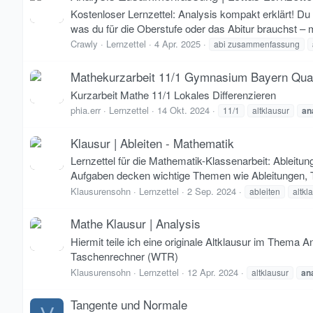
Kostenloser Lernzettel: Analysis kompakt erklärt! Du
was du für die Oberstufe oder das Abitur brauchst – m
Crawly
Lernzettel
4 Apr. 2025
abi zusammenfassung
Mathekurzarbeit 11/1 Gymnasium Bayern Quali
Kurzarbeit Mathe 11/1 Lokales Differenzieren
phia.err
Lernzettel
14 Okt. 2024
11/1
altklausur
an
Klausur | Ableiten - Mathematik
Lernzettel für die Mathematik-Klassenarbeit: Ableitu
Aufgaben decken wichtige Themen wie Ableitungen, 
Klausurensohn
Lernzettel
2 Sep. 2024
ableiten
altkl
Mathe Klausur | Analysis
Hiermit teile ich eine originale Altklausur im Thema A
Taschenrechner (WTR)
Klausurensohn
Lernzettel
12 Apr. 2024
altklausur
an
Tangente und Normale