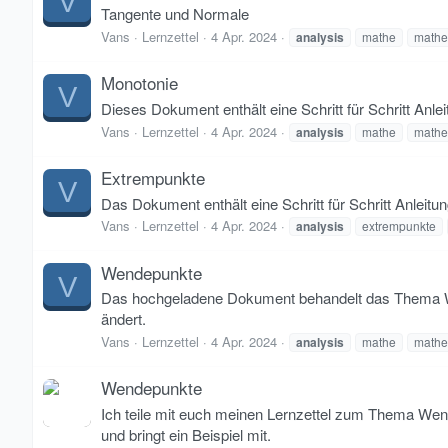
V
Tangente und Normale
Vans
Lernzettel
4 Apr. 2024
analysis
mathe
mathe
Monotonie
V
Dieses Dokument enthält eine Schritt für Schritt An
Vans
Lernzettel
4 Apr. 2024
analysis
mathe
mathe
Extrempunkte
V
Das Dokument enthält eine Schritt für Schritt Anlei
Vans
Lernzettel
4 Apr. 2024
analysis
extrempunkte
Wendepunkte
V
Das hochgeladene Dokument behandelt das Thema Wend
ändert.
Vans
Lernzettel
4 Apr. 2024
analysis
mathe
mathe
Wendepunkte
Ich teile mit euch meinen Lernzettel zum Thema Wend
und bringt ein Beispiel mit.