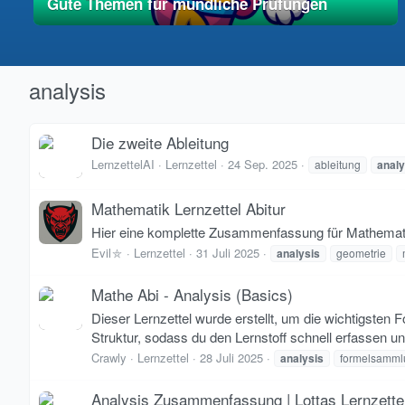
Gute Themen für mündliche Prüfungen
01. Mai 2025
vereinfacht
analysis
Die zweite Ableitung
LernzettelAI
Lernzettel
24 Sep. 2025
ableitung
analy
Mathematik Lernzettel Abitur
Hier eine komplette Zusammenfassung für Mathemati
Evil⛤
Lernzettel
31 Juli 2025
analysis
geometrie
Mathe Abi - Analysis (Basics)
Dieser Lernzettel wurde erstellt, um die wichtigste
Struktur, sodass du den Lernstoff schnell erfassen un
Crawly
Lernzettel
28 Juli 2025
analysis
formelsamml
Analysis Zusammenfassung | Lottas Lernzette