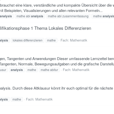
 brauchst eine klare, verständliche und kompakte Übersicht über die w
it Beispielen, Visualisierungen und allen relevanten Formeln...
analysis
mathe abi
analysis
mathe abi zusammenfassung
mathe
analysi
fikationsphase 1 Thema Lokales Differenzieren
Fach:
Mathematik
alysis
lokales differenzieren
mathe
ngen, Tangenten und Anwendungen Dieser umfassende Lernzettel bereit
Tangenten, Normale, Bewegungsaufgaben und die grafische Darstellu
Fach:
Mathematik
ausur
analysis
mathe
mathe abitur
nalysis. Durch diese Altklausur könnt ihr euch optimal für die nächste
Fach:
Mathematik
alysis
mathe