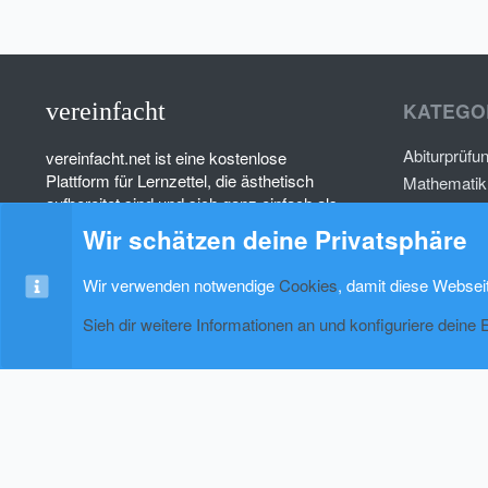
vereinfacht
KATEGO
Abiturprüfu
vereinfacht.net ist eine kostenlose
Plattform für Lernzettel, die ästhetisch
Mathematik
aufbereitet sind und sich ganz einfach als
Deutsch
PDF herunterladen lassen.
Wir schätzen deine Privatsphäre
Psychologi
Wir verwenden notwendige
Cookies
, damit diese Websei
Sieh dir weitere Informationen an und konfiguriere deine 
Cookies
xenAwsome-GradientHeader
Kontakt
Nutzung