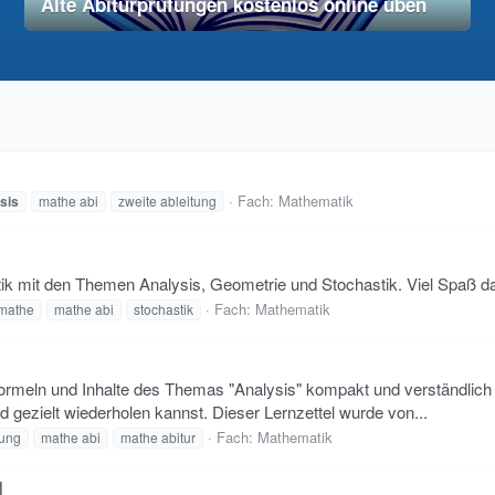
Alte Abiturprüfungen kostenlos online üben
28. November 2025
vereinfacht
Fach:
Mathematik
sis
mathe abi
zweite ableitung
k mit den Themen Analysis, Geometrie und Stochastik. Viel Spaß da
Fach:
Mathematik
mathe
mathe abi
stochastik
n Formeln und Inhalte des Themas "Analysis" kompakt und verständlich
d gezielt wiederholen kannst. Dieser Lernzettel wurde von...
Fach:
Mathematik
ung
mathe abi
mathe abitur
l