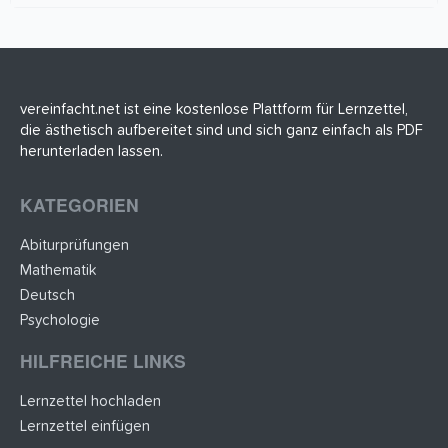
0
S
t
e
r
n
(
vereinfacht.net ist eine kostenlose Plattform für Lernzettel,
e
die ästhetisch aufbereitet sind und sich ganz einfach als PDF
)
herunterladen lassen.
KATEGORIEN
Abiturprüfungen
Mathematik
Deutsch
Psychologie
HILFREICHE LINKS
Lernzettel hochladen
Lernzettel einfügen