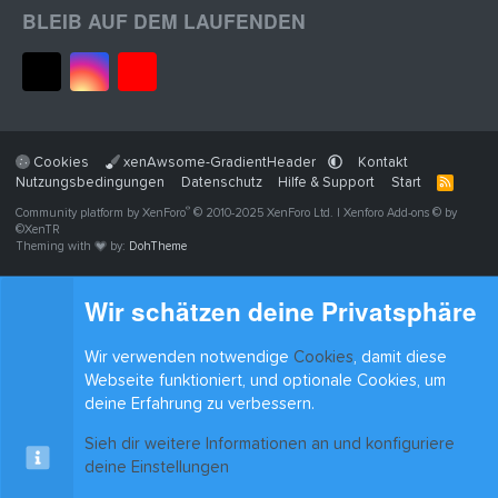
BLEIB AUF DEM LAUFENDEN
Cookies
xenAwsome-GradientHeader
Kontakt
Nutzungsbedingungen
Datenschutz
Hilfe & Support
Start
R
S
®
Community platform by XenForo
© 2010-2025 XenForo Ltd.
|
Xenforo Add-ons
© by
S
©XenTR
Theming with
by:
DohTheme
Wir schätzen deine Privatsphäre
Wir verwenden notwendige
Cookies
, damit diese
Webseite funktioniert, und optionale Cookies, um
deine Erfahrung zu verbessern.
Sieh dir weitere Informationen an und konfiguriere
deine Einstellungen