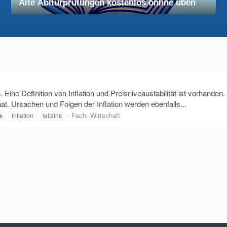
Alte Abiturprüfungen kostenlos online üben
28. November 2025
vereinfacht
 Eine Definition von Inflation und Preisniveaustabilität ist vorhanden
t. Ursachen und Folgen der Inflation werden ebenfalls...
Fach:
Wirtschaft
k
inflation
leitzins