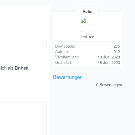
Autor
trolluzz
Downloads
275
Aufrufe
912
Veröffentlicht
18 Juni 2023
Geändert
18 Juni 2023
sich als
Einheit
Bewertungen
0
0 Bewertungen
,
0
0
S
t
e
r
n
(
e
)