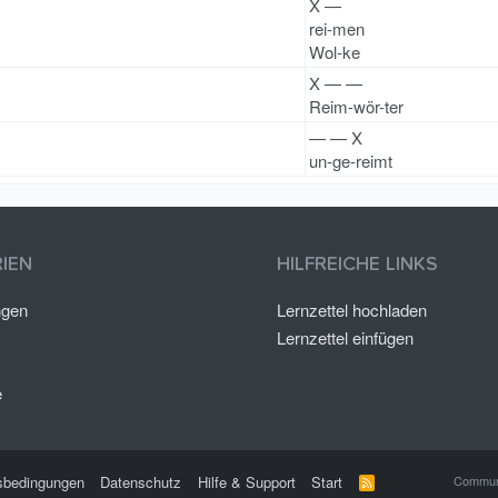
X —
rei-men
Wol-ke
X — —
Reim-wör-ter
— — X
un-ge-reimt
IEN
HILFREICHE LINKS
ngen
Lernzettel hochladen
Lernzettel einfügen
e
sbedingungen
Datenschutz
Hilfe & Support
Start
Communi
R
S