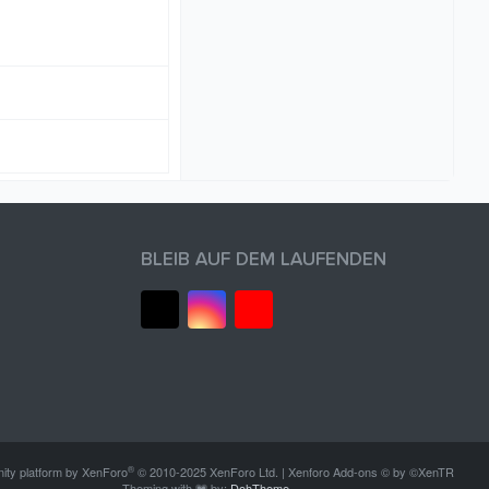
BLEIB AUF DEM LAUFENDEN
®
ty platform by XenForo
© 2010-2025 XenForo Ltd.
|
Xenforo Add-ons
© by ©XenTR
Theming with
by:
DohTheme