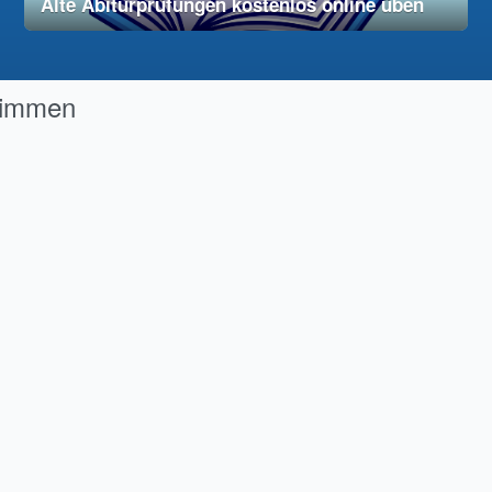
Alte Abiturprüfungen kostenlos online üben
28. November 2025
vereinfacht
timmen