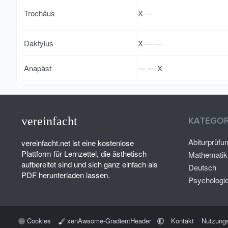
Trochäus
X —
Daktylus
X — —
Anapäst
— — X
vereinfacht
KATEGOR
Abiturprüfu
vereinfacht.net ist eine kostenlose
Plattform für Lernzettel, die ästhetisch
Mathematik
aufbereitet sind und sich ganz einfach als
Deutsch
PDF herunterladen lassen.
Psychologi
Cookies
xenAwsome-GradientHeader
Kontakt
Nutzung