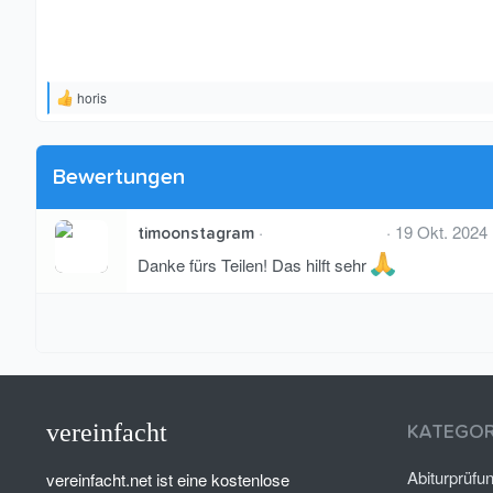
horis
R
e
a
k
t
Bewertungen
i
o
n
5
19 Okt. 2024
timoonstagram
,
e
0
Danke fürs Teilen! Das hilft sehr
n
0
:
S
t
e
r
n
(
e
)
vereinfacht
KATEGOR
Abiturprüfu
vereinfacht.net ist eine kostenlose