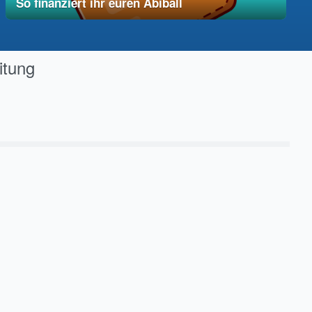
So finanziert ihr euren Abiball
12. Dezember 2025
vereinfacht
itung