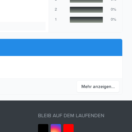
r
n
2
0%
(
e
1
0%
)
Mehr anzeigen…
BLEIB AUF DEM LAUFENDEN