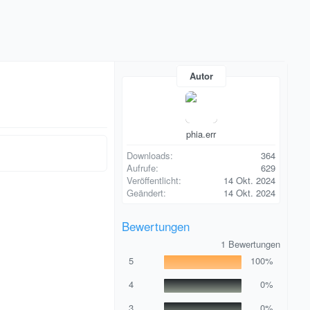
Autor
phia.err
Downloads
364
Aufrufe
629
Veröffentlicht
14 Okt. 2024
Geändert
14 Okt. 2024
Bewertungen
5
1 Bewertungen
,
5
100%
0
0
S
4
0%
t
e
3
0%