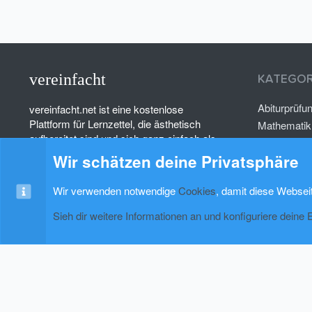
vereinfacht
KATEGOR
Abiturprüfu
vereinfacht.net ist eine kostenlose
Plattform für Lernzettel, die ästhetisch
Mathematik
aufbereitet sind und sich ganz einfach als
Deutsch
PDF herunterladen lassen.
Wir schätzen deine Privatsphäre
Psychologi
Wir verwenden notwendige
Cookies
, damit diese Websei
Sieh dir weitere Informationen an und konfiguriere deine 
Cookies
xenAwsome-GradientHeader
Kontakt
Nutzung