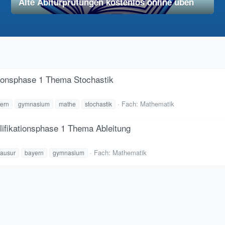
Alte Abiturprüfungen kostenlos online üben
28. November 2025
vereinfacht
tionsphase 1 Thema Stochastik
Fach:
Mathematik
ern
gymnasium
mathe
stochastik
ifikationsphase 1 Thema Ableitung
Fach:
Mathematik
lausur
bayern
gymnasium