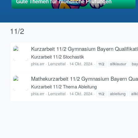
Gute Themen für mündliche Prüfungen
01. Mai 2025
vereinfacht
11/2
Kurzarbeit 11/2 Gymnasium Bayern Qualifika
Kurzarbeit 11/2 Stochastik
phia.err
Lernzettel
14 Okt. 2024
/
altklausur
bay
11
2
Mathekurzarbeit 11/2 Gymnasium Bayern Qual
Kurzarbeit 11/2 Thema Ableitung
phia.err
Lernzettel
14 Okt. 2024
/
ableitung
altk
11
2