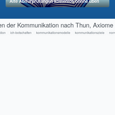
Alte Abiturprüfungen kostenlos online üben
28. November 2025
vereinfacht
ten der Kommunikation nach Thun, Axiome
tion
ich-botschaften
kommunikationsmodelle
kommunikationsziele
non