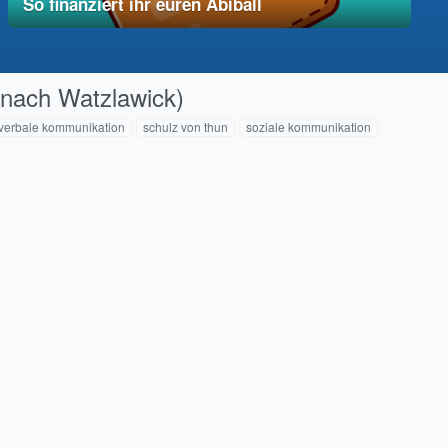
So finanziert ihr euren Abiball
12. Dezember 2025
vereinfacht
 nach Watzlawick)
verbale kommunikation
schulz von thun
soziale kommunikation