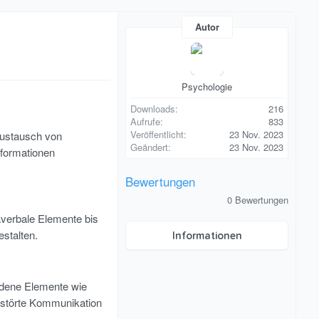
Autor
Psychologie
Downloads
216
Aufrufe
833
Veröffentlicht
23 Nov. 2023
Austausch von
Geändert
23 Nov. 2023
formationen
Bewertungen
0
0 Bewertungen
,
verbale Elemente bis
0
0
stalten.
Informationen
S
t
e
r
n
edene Elemente wie
(
gestörte Kommunikation
e
)