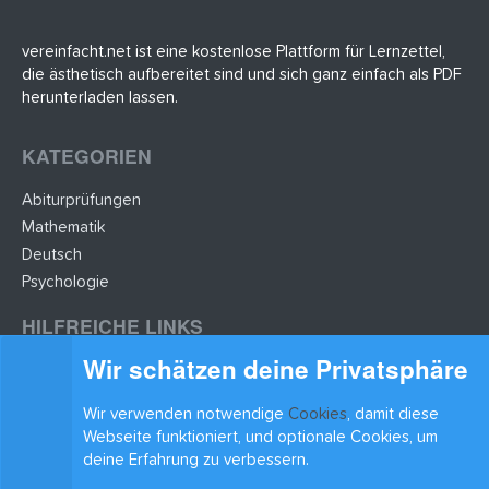
vereinfacht.net ist eine kostenlose Plattform für Lernzettel,
die ästhetisch aufbereitet sind und sich ganz einfach als PDF
herunterladen lassen.
KATEGORIEN
Abiturprüfungen
Mathematik
Deutsch
Psychologie
HILFREICHE LINKS
Wir schätzen deine Privatsphäre
Lernzettel hochladen
Lernzettel einfügen
Wir verwenden notwendige
Cookies
, damit diese
BLEIB AUF DEM LAUFENDEN
Webseite funktioniert, und optionale Cookies, um
deine Erfahrung zu verbessern.