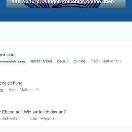
Alte Abiturprüfungen kostenlos online üben
28. November 2025
vereinfacht
ownload.
Fach:
Mathematik
klassenarbeit
klausur
punkte
benengleichung
engleichung.
Fach:
Mathematik
ng
e Ebene auf. Wie stelle ich das an?
Antworten: 1
Forum:
Allgemein