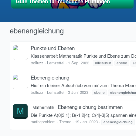
Gute Themen für mündliche Prüfungen
01. Mai 2025
vereinfacht
ebenengleichung
Punkte und Ebenen
Klassenarbeit Mathematik Punkte und Ebene zum D
trolluzz
Lernzettel
1 Sep. 2023
altklausur
ebene
e
Ebenengleichung
Hier ein kleiner Aufschrieb von mir zum Thema Eben
trolluzz
Lernzettel
3 Juni 2023
ebene
ebenengleichu
Ebenengleichung bestimmen
Mathematik
M
Die Punkte A(0|3|1); B(-1|2|4); C(4|-3|5) spannen ein
matheproblem
Thema
19 Jan. 2023
ebenengleichung