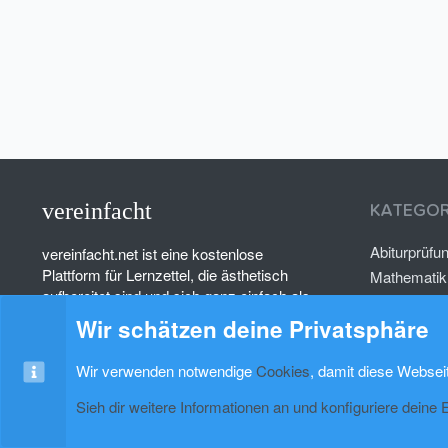
vereinfacht
KATEGOR
Abiturprüfu
vereinfacht.net ist eine kostenlose
Plattform für Lernzettel, die ästhetisch
Mathematik
aufbereitet sind und sich ganz einfach als
Deutsch
PDF herunterladen lassen.
Wir schätzen deine Privatsphäre
Psychologi
Wir verwenden notwendige
Cookies
, damit diese Websei
Sieh dir weitere Informationen an und konfiguriere deine 
Cookies
xenAwsome-GradientHeader
Kontakt
Nutzung