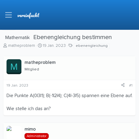
vereinfacht
Ebenengleichung bestimmen
Mathematik
E
E
S
matheproblem
19 Jan. 2023
ebenengleichung
r
r
c
s
s
h
t
matheproblem
t
l
M
e
e
a
Mitglied
l
l
g
l
l
w
e
t
o
19 Jan. 2023
#1
r
a
r
Die Punkte A(0|3|1); B(-1|2|4); C(4|-3|5) spannen eine Ebene auf.
m
t
e
Wie stelle ich das an?
mimo
Administrator