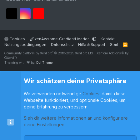
Cookies
xenAwsome-GradientHeader
Kontakt
Nutzungsbedingungen
Datenschutz
Hilfe & Support
Start
R
S
®
Community platform by XenForo
© 2010-2025 XenForo Ltd.
|
Xenforo Add-ons
© by
S
©XenTR
Theming with
by:
DohTheme
Wir schätzen deine Privatsphäre
Wir verwenden notwendige
Cookies
, damit diese
Webseite funktioniert, und optionale Cookies, um
deine Erfahrung zu verbessern.
Sieh dir weitere Informationen an und konfiguriere
deine Einstellungen