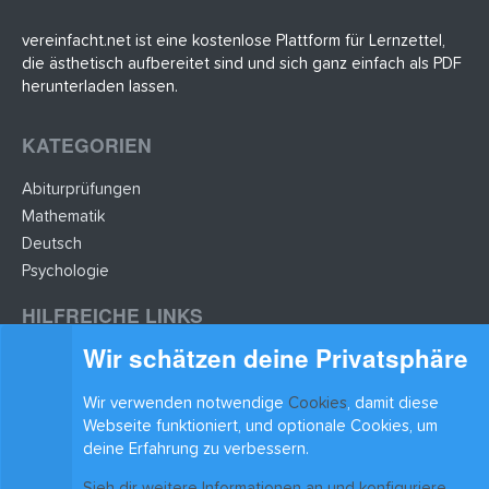
vereinfacht.net ist eine kostenlose Plattform für Lernzettel,
die ästhetisch aufbereitet sind und sich ganz einfach als PDF
herunterladen lassen.
KATEGORIEN
Abiturprüfungen
Mathematik
Deutsch
Psychologie
HILFREICHE LINKS
Wir schätzen deine Privatsphäre
Lernzettel hochladen
Lernzettel einfügen
Wir verwenden notwendige
Cookies
, damit diese
BLEIB AUF DEM LAUFENDEN
Webseite funktioniert, und optionale Cookies, um
deine Erfahrung zu verbessern.
Sieh dir weitere Informationen an und konfiguriere