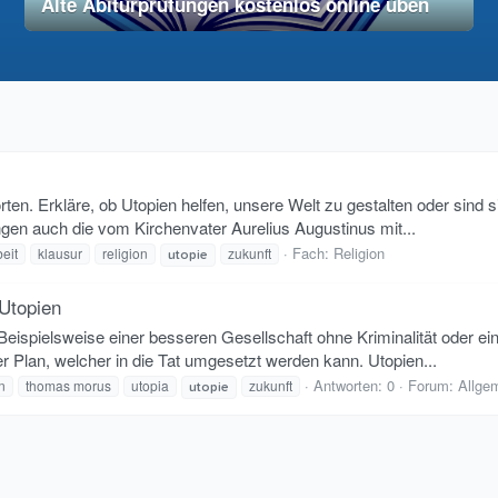
Alte Abiturprüfungen kostenlos online üben
28. November 2025
vereinfacht
ten. Erkläre, ob Utopien helfen, unsere Welt zu gestalten oder sind si
gen auch die vom Kirchenvater Aurelius Augustinus mit...
Fach:
Religion
eit
klausur
religion
zukunft
utopie
 Utopien
Beispielsweise einer besseren Gesellschaft ohne Kriminalität oder ein
 Plan, welcher in die Tat umgesetzt werden kann. Utopien...
Antworten: 0
Forum:
Allge
n
thomas morus
utopia
zukunft
utopie