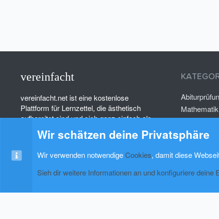
vereinfacht
KATEGOR
Abiturprüfu
vereinfacht.net ist eine kostenlose
Plattform für Lernzettel, die ästhetisch
Mathematik
aufbereitet sind und sich ganz einfach als
Deutsch
PDF herunterladen lassen.
Wir schätzen deine Privatsphäre
Psychologi
Wir verwenden notwendige
Cookies
, damit diese Websei
Sieh dir weitere Informationen an und konfiguriere deine 
Cookies
xenAwsome-GradientHeader
Kontakt
Nutzung