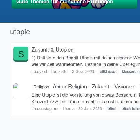
Gute Themen für mündliche Prüfungen
01. Mai 2025
vereinfacht
utopie
Zukunft & Utopien
S
1) Definiere den Begriff Utopie mit deinen eigenen Wor
wie wir Zeit wahrnehmen. Beziehe in deine Überlegun
studyxxl
Lernzettel
3 Sep. 2023
altklausur
klassenarb
Abitur Religion - Zukunft - Visionen -
Religion
Eine Utopie ist die Vorstellung von etwas Besserem. 
Konzept bzw. ein Traum anstatt ein ernstzunehmender
timoonstagram
Thema
30 Jan. 2023
bibel
bibelstelle