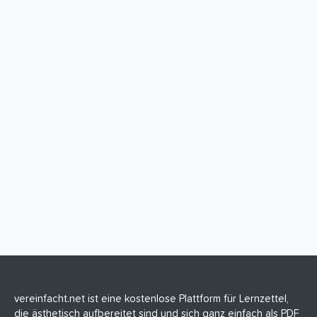
S
t
e
r
n
(
e
)
vereinfacht.net ist eine kostenlose Plattform für Lernzettel,
die ästhetisch aufbereitet sind und sich ganz einfach als PDF