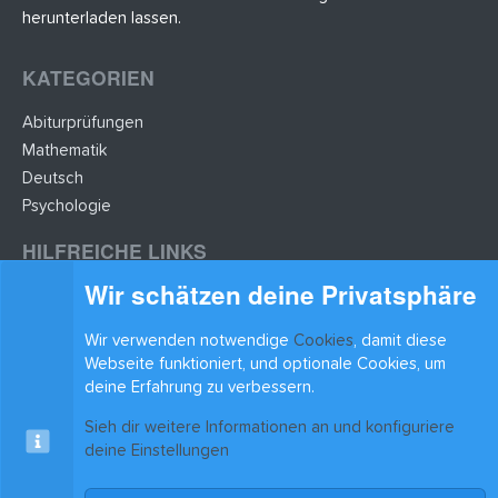
herunterladen lassen.
KATEGORIEN
Abiturprüfungen
Mathematik
Deutsch
Psychologie
HILFREICHE LINKS
Wir schätzen deine Privatsphäre
Lernzettel hochladen
Lernzettel einfügen
Wir verwenden notwendige
Cookies
, damit diese
BLEIB AUF DEM LAUFENDEN
Webseite funktioniert, und optionale Cookies, um
deine Erfahrung zu verbessern.
Sieh dir weitere Informationen an und konfiguriere
deine Einstellungen