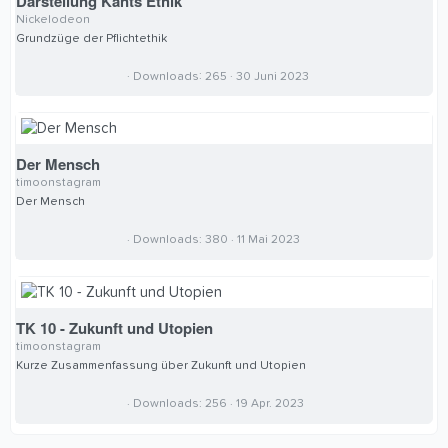
Darstellung Kants Ethik
Nickelodeon
Grundzüge der Pflichtethik
0
Downloads
265
30 Juni 2023
,
0
0
S
t
e
Der Mensch
r
timoonstagram
n
(
Der Mensch
e
)
0
Downloads
380
11 Mai 2023
,
0
0
S
t
e
TK 10 - Zukunft und Utopien
r
timoonstagram
n
(
Kurze Zusammenfassung über Zukunft und Utopien
e
)
0
Downloads
256
19 Apr. 2023
,
0
0