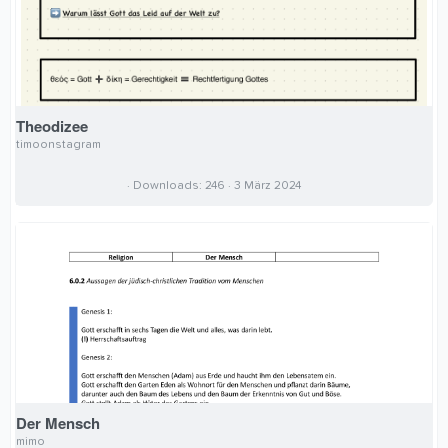
Theodizee
timoonstagram
0
Downloads
246
3 März 2024
,
0
0
S
t
e
r
n
(
e
)
Der Mensch
mimo