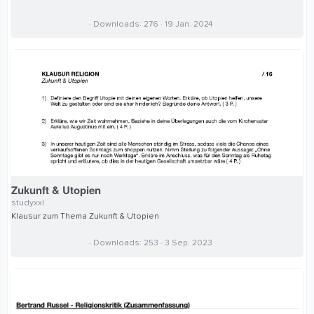
0
Downloads
276
19 Jan. 2024
,
0
0
S
t
e
r
n
(
e
)
Zukunft & Utopien
studyxxl
Klausur zum Thema Zukunft & Utopien
0
Downloads
253
3 Sep. 2023
,
0
0
S
t
e
r