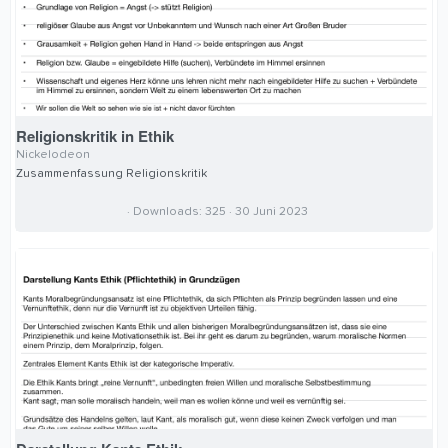
n
(
e
)
Religionskritik in Ethik
Nickelodeon
Zusammenfassung Religionskritik
0
Downloads
325
30 Juni 2023
,
0
0
S
t
e
r
n
(
e
)