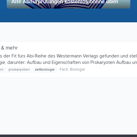
Alte Abiturprüfungen kostenlos online üben
28. November 2025
vereinfacht
n & mehr
aus der Fit fürs Abi-Reihe des Westermann Verlags gefunden und ste
gie, darunter: Aufbau und Eigenschaften von Prokaryoten Aufbau und
Fach:
Biologie
en
prokaryoten
zellbiologie