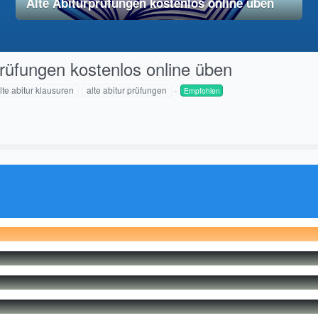
Alte Abiturprüfungen kostenlos online üben
28. November 2025
vereinfacht
rprüfungen kostenlos online üben
lte abitur klausuren
alte abitur prüfungen
Empfohlen