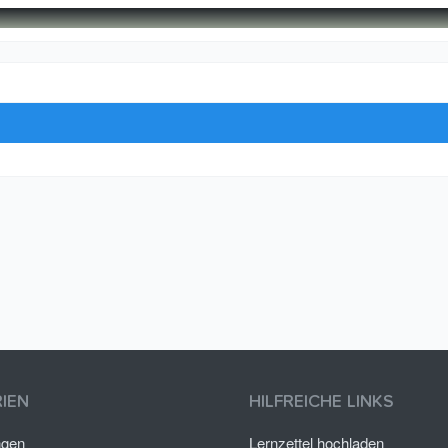
IEN
HILFREICHE LINKS
ngen
Lernzettel hochladen