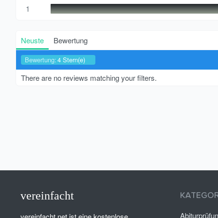
1
Neuste
Bewertung
Bewertung:
4 Stern(e)
There are no reviews matching your filters.
vereinfacht
KATEGOR
Abiturprüfu
vereinfacht.net ist eine kostenlose