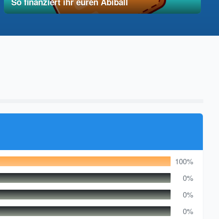
So finanziert ihr euren Abiball
12. Dezember 2025
vereinfacht
100%
0%
0%
0%