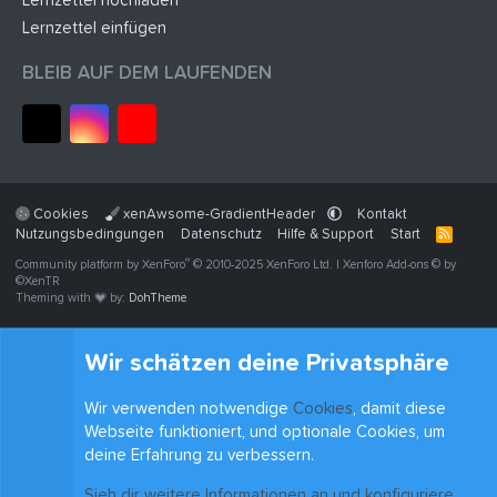
Lernzettel hochladen
Lernzettel einfügen
BLEIB AUF DEM LAUFENDEN
Cookies
xenAwsome-GradientHeader
Kontakt
Nutzungsbedingungen
Datenschutz
Hilfe & Support
Start
R
S
®
Community platform by XenForo
© 2010-2025 XenForo Ltd.
|
Xenforo Add-ons
© by
S
©XenTR
Theming with
by:
DohTheme
Wir schätzen deine Privatsphäre
Wir verwenden notwendige
Cookies
, damit diese
Webseite funktioniert, und optionale Cookies, um
deine Erfahrung zu verbessern.
Sieh dir weitere Informationen an und konfiguriere