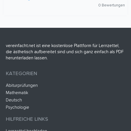
0
0 Bewertungen
,
0
0
S
t
e
r
n
(
vereinfacht.net ist eine kostenlose Plattform für Lernzettel,
e
die ästhetisch aufbereitet sind und sich ganz einfach als PDF
)
herunterladen lassen.
KATEGORIEN
Abiturprüfungen
Mathematik
Deutsch
Psychologie
HILFREICHE LINKS