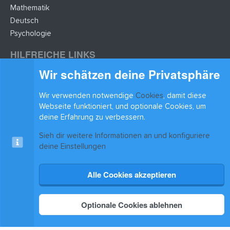
Mathematik
Deutsch
Psychologie
HILFREICHE LINKS
Wir schätzen deine Privatsphäre
Lernzettel hochladen
Lernzettel einfügen
Wir verwenden notwendige
Cookies
, damit diese
BLEIB AUF DEM LAUFENDEN
Webseite funktioniert, und optionale Cookies, um
deine Erfahrung zu verbessern.
Sieh dir weitere Informationen an und konfiguriere
deine Einstellungen
Alle Cookies akzeptieren
Cookies
Kontakt
Nutzungsbedingungen
Datenschutz
Hilfe & Support
Start
R
S
®
Community platform by XenForo
S
© 2010-2025 XenForo Ltd.
|
Xenforo Add-ons
© by
Optionale Cookies ablehnen
©XenTR
Theming with
by:
DohTheme