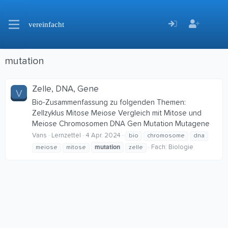
vereinfacht
mutation
Zelle, DNA, Gene
V
Bio-Zusammenfassung zu folgenden Themen:
Zellzyklus Mitose Meiose Vergleich mit Mitose und
Meiose Chromosomen DNA Gen Mutation Mutagene
Vans
Lernzettel
4 Apr. 2024
bio
chromosome
dna
mutation
Fach:
Biologie
meiose
mitose
zelle